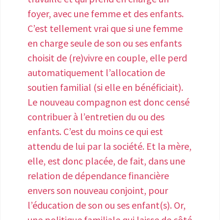
des examens d’imagerie diagnostique). •
foyer, avec une femme et des enfants.
Introduire dans les programmes
C’est tellement vrai que si une femme
scolaires (sur les horaires de SVT et
en charge seule de son ou ses enfants
d’éducation à la sexualité) une
choisit de (re)vivre en couple, elle perd
sensibilisation aux maladies
automatiquement l’allocation de
gynécologiques hautement
soutien familial (si elle en bénéficiait).
invalidantes comme l’endométriose. •
Le nouveau compagnon est donc censé
Doter les infirmeries des collèges,
contribuer à l’entretien du ou des
lycées et universités de publications en
enfants. C’est du moins ce qui est
accès libre à la consultation (flyers
attendu de lui par la société. Et la mère,
associatifs, romans graphiques comme
elle, est donc placée, de fait, dans une
« L'endométriose de Clara » publié en
relation de dépendance financière
2022 chez Dunod). • Organiser des
envers son nouveau conjoint, pour
journées de sensibilisation dans toutes
l’éducation de son ou ses enfant(s). Or,
les entreprises et administrations afin
une politique familiale qui laisse de côté