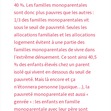
des aménagements d’horaires ou de
40 %. Les familles monoparentales
poste. Mais dans 12 % des cas, elle a
sont donc plus pauvres que les autres :
réagi négativement en tenant des
1/3 des familles monoparentales vit
propos inadaptés ou malveillants.
sous le seuil de pauvreté. Seules les
Enfin, 8 % affirment que leur direction a
allocations familiales et les allocations
pris des décisions négatives affectant
logement évitent à une partie des
leur poste. Une personne atteinte
familles monoparentales de vivre dans
d'endométriose peut demander une
l’extrême dénuement. Ce sont ainsi 40,5
reconnaissance de la qualité de
% des enfants élevés chez un parent
travailleur handicapé (RQTH).
isolé qui vivent en dessous du seuil de
L'endométriose est une maladie qui
pauvreté. Mais là encore et ça
peut aussi entrer dans le cadre d'une
n’étonnera personne (quoique…), la
Affection Longue Durée (ALD) dite 31,
pauvreté monoparentale est aussi «
ce qui donne droit à une prise en charge
genrée » : les enfants en famille
de certains frais médicaux. Pour y avoir
monoparentale avec leur père sont