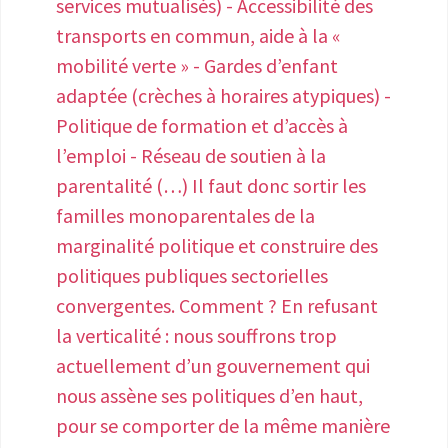
services mutualisés) - Accessibilité des
qui souffrent chaque jour / mois. •
transports en commun, aide à la «
Permettre aux femmes de s'absenter
mobilité verte » - Gardes d’enfant
du travail en cas de règles
adaptée (crèches à horaires atypiques) -
douloureuses, sans perte de salaire ni
Politique de formation et d’accès à
jours de carence.
l’emploi - Réseau de soutien à la
parentalité (…) Il faut donc sortir les
familles monoparentales de la
marginalité politique et construire des
politiques publiques sectorielles
convergentes. Comment ? En refusant
la verticalité : nous souffrons trop
actuellement d’un gouvernement qui
nous assène ses politiques d’en haut,
pour se comporter de la même manière