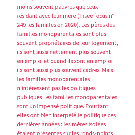
droit, la personne concernée doit être
moins souvent pauvres que ceux
atteinte d'une endométriose sévère qui
résidant avec leur mère (Insee focus n°
nécessite un traitement de plus de 6
249 les familles en 2020). Les pères des
mois. Cela signifie surtout que c’est à la
familles monoparentales sont plus
libre appréciation du médecin conseil
souvent propriétaires de leur logement,
et de l’Assurance Maladie d’accorder ou
ils sont aussi nettement plus souvent
non cette ALD. A l’évidence, les critères
en emploi et quand ils sont en emploi
actuels fonctionnent comme des «
ils sont aussi plus souvent cadres. Mais
plafonds de verre » avec des seuils de
les familles monoparentales
douleur féminine légitime et
n’intéressent pas les politiques
d’inégalités de santé acceptables qui
publiques Les familles monoparentales
n’ont pas été revus depuis longtemps.
sont un impensé politique. Pourtant
Pour toutes ces raisons, il est
elles ont bien interpelé le politique ces
indispensable de déployer de nouvelles
dernières années : les mères isolées
mesures et politiques publiques qui
étaient présentes sur les ronds-points,