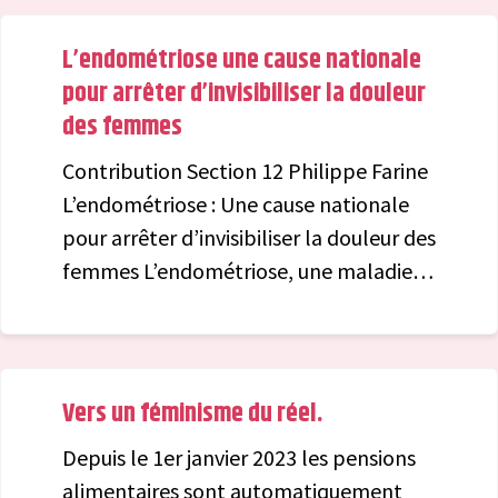
doivent avoir le même droit pour créer
L’endométriose une cause nationale
un mouvement non binariste.
pour arrêter d’invisibiliser la douleur
des femmes
Contribution Section 12 Philippe Farine
L’endométriose : Une cause nationale
pour arrêter d’invisibiliser la douleur des
femmes L’endométriose, une maladie
encore trop peu connue : L’affabulation
et l’hyper-irritabilité face à la douleur
sont encore souvent associées au sexe
féminin de façon congénitale et
Vers un féminisme du réel.
caricaturale. La science a pourtant
Depuis le 1er janvier 2023 les pensions
prouvé le contraire mais les stéréotypes
alimentaires sont automatiquement