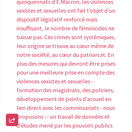
envoient publiquement ou en privé, a
quinquennats d’E.Macron, les violences
mieux comprendre l’impact et le rôle
un agent de cyberpolice.
sexistes et sexuelles ont fait l’objet d’un
de la révolution numérique. Donc en
dispositif législatif renforcé mais
tant qu’agrégée en mathématiques, et
insuffisant, le nombre de féminicides ne
docteur en psychologique j’invite à aller
baisse pas. Ces crimes sont systémiques,
vers une meilleure proposition vers une
leur origine se trouve au cœur même de
carrière scientifique pour les filles.
notre société, au cœur du patriarcat.
En
Comme disait Marie Curie : « il faut avoir
plus des mesures qui devront être prises
de la confiance en soi, il faut croire sur
pour une meilleure prise en compte des
l’on est doué pour quelque chose, et
violences sexistes et sexuelles -
que ce quelque chose, il faut l’atteindre
formation des magistrats, des policiers,
coûte que coûte »
développement de points d’accueil en
lien direct avec les commissariats - nous
proposons : - un travail de données et
d’études mené par les pouvoirs publics