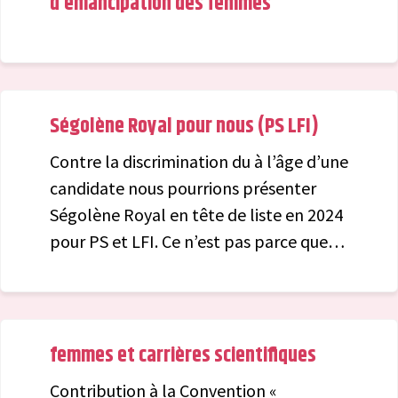
d’émancipation des femmes
Ségolène Royal pour nous (PS LFI)
Contre la discrimination du à l’âge d’une
candidate nous pourrions présenter
Ségolène Royal en tête de liste en 2024
pour PS et LFI. Ce n’est pas parce que
Madame Royal fait de la politique
depuis 40 ans qu’elle est devenue sans
intérêt. D’ailleurs les femmes de jeunes
générations ? Elle en veut beaucoup
femmes et carrières scientifiques
pour sa liste possible. Plus il y a une
Contribution à la Convention «