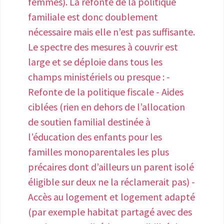
femmes). La refonte de la politique
Permettre et rembourser l’accès aux
familiale est donc doublement
thérapies douces et complémentaires
nécessaire mais elle n’est pas suffisante.
(ostéopathie, yoga, relaxation,
Le spectre des mesures à couvrir est
acupuncture, kinésithérapie viscérale,
large et se déploie dans tous les
sophrologie, hypnose, alimentation
champs ministériels ou presque : -
anti- inflammatoire, cures thermales)
Refonte de la politique fiscale - Aides
qui sont préconisées par les médecins
ciblées (rien en dehors de l’allocation
et prendre en charge l’ensemble des
de soutien familial destinée à
examens nécessaires au suivi de la
l’éducation des enfants pour les
maladie (IRM, échographie pelvienne,
familles monoparentales les plus
etc) L’enjeu n°3 : Permettre aux
précaires dont d’ailleurs un parent isolé
personnes atteintes d’endométriose
éligible sur deux ne la réclamerait pas) -
d’alléger leur quotidien professionnels •
Accès au logement et logement adapté
Mettre en place le congés menstruel
(par exemple habitat partagé avec des
pour toutes les personnes menstruées