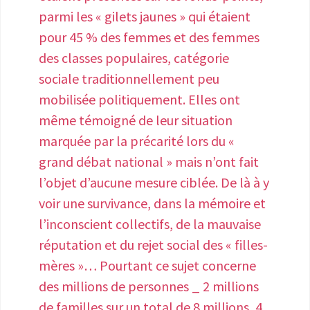
permettront de s’emparer, de façon
parmi les « gilets jaunes » qui étaient
transversale et coordonnée, de tous les
pour 45 % des femmes et des femmes
enjeux liés à l’endométriose. Sans doute
des classes populaires, catégorie
parce que les mots n’ont pas encore été
sociale traditionnellement peu
suivis d’effets à la hauteur du défi,
mobilisée politiquement. Elles ont
beaucoup ont dû oublier que le
même témoigné de leur situation
président de la République, Emmanuel
marquée par la précarité lors du «
Macron, avait annoncé le 11 janvier
grand débat national » mais n’ont fait
2022 le lancement d’une Stratégie
l’objet d’aucune mesure ciblée. De là à y
nationale de lutte contre
voir une survivance, dans la mémoire et
l’endométriose. L’enjeu n°1 : Faire
l’inconscient collectifs, de la mauvaise
connaître et sensibiliser le grand public
réputation et du rejet social des « filles-
à l’endométriose • Favoriser et
mères »… Pourtant ce sujet concerne
routiniser le remplacement de la
des millions de personnes _ 2 millions
terminologie « femme » par « personne
de familles sur un total de 8 millions, 4