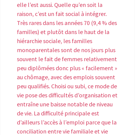
médecins généralistes et gynécologues
elle l’est aussi. Quelle qu’en soit la
le divorce, dont la requête initiale a été
de villes, acteurs clés pour une prise en
raison, c’est un fait social à intégrer.
présentée avant l'entrée en vigueur de
charge de première intention et/ou une
Très rares dans les années 70 (9,4 % des
la loi n° 75-617 du 11 juillet 1975
orientation vers des équipes dédiées, ne
familles) et plutôt dans le haut de la
portant réforme du divorce. Ce texte
sont par ailleurs pas formés, ce qui
hiérarchie sociale, les familles
est punitif . Les femmes dont la rupture
retarde les diagnostics et l’entrée dans
monoparentales sont de nos jours plus
avec leur partenaire était violente ne
le parcours de soins. Le premier
souvent le fait de femmes relativement
souhaitent avoir aucun contact avec ces
diplôme inter-universitaire dédié à
peu diplômées donc plus « facilement »
derniers . Les CAF exigent la preuve
l’endométriose n’a vu le jour qu’en 2019.
au chômage, avec des emplois souvent
d'une action judiciaire envers les
Les troubles liés à cette maladie
peu qualifiés. Choisi ou subi, ce mode de
créanciers d'aliments ou une raison de
chronique sont ensuite lourds de
vie pose des difficultés d’organisation et
cette inaction . Certaines femmes sont
conséquences pour le travail et la
entraîne une baisse notable de niveau
découragent de cette procédure à
carrière des personnes concernées.
de vie. La difficulté principale est
encore mener Elles renoncent
Selon l’enquête EndoVie, menée par
d’ailleurs l’accès à l’emploi parce que la
purement et simplement et tombent
Ipsos en collaboration avec
conciliation entre vie familiale et vie
dans la précarité si elles ne sont pas