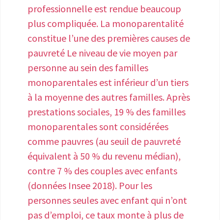
l’association EndoFrance et le
professionnelle est rendue beaucoup
accompagnées dans cette démarche
laboratoire Gedeon Richter en 2020, 65
plus compliquée. La monoparentalité
administrative ou judiciaire.
% des femmes actives atteintes
constitue l’une des premières causes de
d’endométriose déclarent que la
pauvreté Le niveau de vie moyen par
maladie a un impact négatif important
personne au sein des familles
sur leur bien- être au travail. Ces
monoparentales est inférieur d’un tiers
douleurs sont particulièrement aiguës
à la moyenne des autres familles. Après
pendant les règles, mais peuvent
prestations sociales, 19 % des familles
survenir n’importe quand. 64 % des
monoparentales sont considérées
femmes interrogées disent avoir parlé
comme pauvres (au seuil de pauvreté
de leur endométriose à leur direction, le
équivalent à 50 % du revenu médian),
plus souvent après une absence
contre 7 % des couples avec enfants
prolongée ou des arrêts fréquents.
(données Insee 2018). Pour les
Dans 25 % des cas, la direction s’est
personnes seules avec enfant qui n’ont
montrée compréhensive et a proposé
pas d’emploi, ce taux monte à plus de