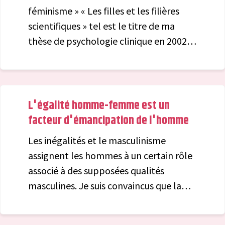
femme d’expérience électorale en tant
féminisme » « Les filles et les filières
qu’élue ou collaboratrice, mieux sera
scientifiques » tel est le titre de ma
possible la vague fuchsia en juin.
thèse de psychologie clinique en 2002.
Cela porte sur l’étude des facteurs
psychologiques favorisant l’orientation
des filles vers un métier scientifique. On
peut y lire qu’en sciences, les filles
L'égalité homme-femme est un
aiment les mathématiques autant que
facteur d'émancipation de l'homme
les garçons, mais la physique et ses
Les inégalités et le masculinisme
applications techniques ne les attirent
assignent les hommes à un certain rôle
pas. Leur prédilection va plutôt vers les
associé à des supposées qualités
sciences de la vie qui sont en rapport
masculines. Je suis convaincus que la
avec "la position féminine" En 2023,
plupart des hommes en souffrent ou à
parmi les ingénieurs 24% de femmes,
tout le moins seraient plus heureux s'ils
seulement 18% de directeurs d’unités