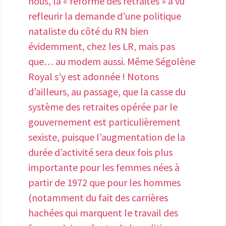
nous, la « réforme des retraites » a vu
nécessitant l’intervention d’équipes
refleurir la demande d’une politique
médicales pluridisciplinaires
nataliste du côté du RN bien
(gynécologue, urologue, gastro-
évidemment, chez les LR, mais pas
entérologue, pneumologue,
que… au modem aussi. Même Ségolène
radiologue, algologue, etc...). Dans ces
Royal s’y est adonnée ! Notons
parcours, garantir systématiquement la
d’ailleurs, au passage, que la casse du
présence d’un assistant.e social.e pour
système des retraites opérée par le
faciliter les démarches et les demandes
gouvernement est particulièrement
d’aides. • Labelliser des centres experts
sexiste, puisque l’augmentation de la
dédiés à l’endométriose par les ARS ; y
durée d’activité sera deux fois plus
inclure des consultations anti douleurs
importante pour les femmes nées à
spécifiques pour la prise en charge de la
partir de 1972 que pour les hommes
douleur chronique. • Inscrire
(notamment du fait des carrières
rapidement l’endométriose sur la liste
hachées qui marquent le travail des
des Affection Longue Durée (ALD 30) •