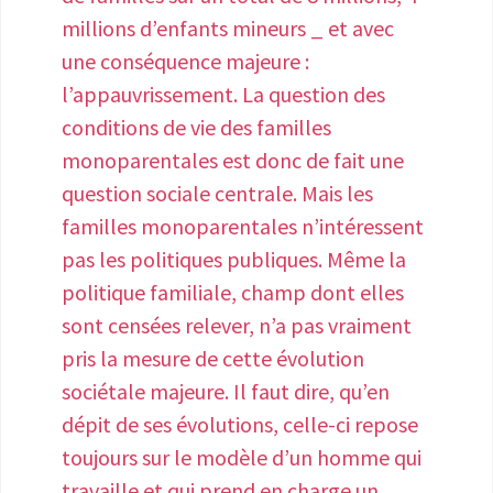
menstruée » pour inclure les personnes
millions d’enfants mineurs _ et avec
transgenres dans le périmètre de toute
une conséquence majeure :
nouvelle politique publique de santé ou
l’appauvrissement. La question des
de recherche sur l’endométriose. •
conditions de vie des familles
Mettre en place une meilleure
monoparentales est donc de fait une
formation initiale et continue des
question sociale centrale. Mais les
médecins, infirmiers, psycologues,
familles monoparentales n’intéressent
sage-femme, etc. (les médecins
pas les politiques publiques. Même la
généralistes, les gynécologues de ville
politique familiale, champ dont elles
mais aussi les pédiatres recevant encore
sont censées relever, n’a pas vraiment
des adolescentes, les médecins du
pris la mesure de cette évolution
travail qui peuvent être des alliés pour
sociétale majeure. Il faut dire, qu’en
obtenir des aménagements de poste,
dépit de ses évolutions, celle-ci repose
mais également les radiologues et
toujours sur le modèle d’un homme qui
échographes pour améliorer la fiabilité
travaille et qui prend en charge un