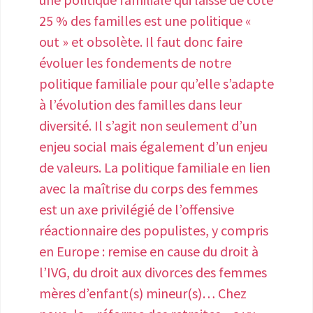
d’informer sur les mécanismes de la
25 % des familles est une politique «
maladie, les symptômes et le handicap
out » et obsolète. Il faut donc faire
qui en résulte. • Augmenter
évoluer les fondements de notre
massivement les financements de la
politique familiale pour qu’elle s’adapte
recherche publique sur l’endométriose
à l’évolution des familles dans leur
(données épidémiologiques ; recherche
diversité. Il s’agit non seulement d’un
clinique et fondamentale). Accélérer
enjeu social mais également d’un enjeu
l’insertion des chercheurs français dans
de valeurs. La politique familiale en lien
les alliances de recherche européennes
avec la maîtrise du corps des femmes
et internationales sur le sujet. L’enjeu
est un axe privilégié de l’offensive
n°2 : La prise en charge de toutes les
réactionnaire des populistes, y compris
personnes menstruées • Construire sur
en Europe : remise en cause du droit à
tout le territoire national des filières de
l’IVG, du droit aux divorces des femmes
dépistage et de soins permettant de
mères d’enfant(s) mineur(s)… Chez
faciliter les parcours de prise en charge