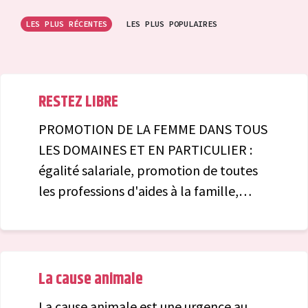
LES PLUS RÉCENTES
LES PLUS POPULAIRES
RESTEZ LIBRE
PROMOTION DE LA FEMME DANS TOUS
LES DOMAINES ET EN PARTICULIER :
égalité salariale, promotion de toutes
les professions d'aides à la famille,
défense en justice gratuite pour les
femmes victimes d'abus sexuels et ce
toujours contre le capitalisme . Pas de
collaboration avec le maquignon
La cause animale
BAYROU (ne pas tomber dans le piège
La cause animale est une urgence au