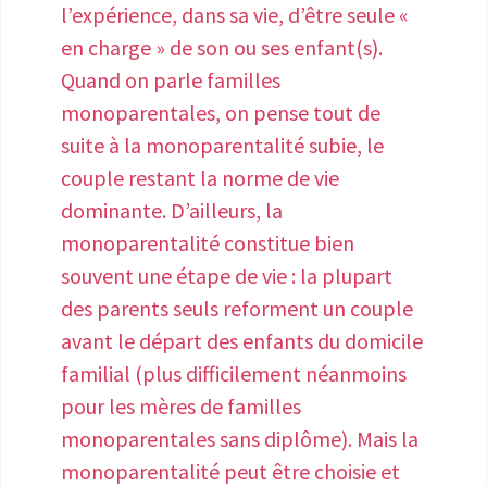
des adolescentes puis la vie
l’expérience, dans sa vie, d’être seule «
la femme à prendre contact avec
professionnelle des femmes. Grâce aux
en charge » de son ou ses enfant(s).
l'homme qu'elle a fuit le plus souvent.
associations, l’endométriose
Quand on parle familles
Je suggère par exemple de modifier
commence à s’imposer depuis quelques
monoparentales, on pense tout de
l'article L262-10 du code de l'action
années comme un enjeu de santé
suite à la monoparentalité subie, le
sociale et des familles qui subordonné
publique. Les discours médiatiques,
couple restant la norme de vie
le droit au revenu de solidarité active à
associatifs et institutionnels ont
dominante. D’ailleurs, la
la condition que le foyer fasse valoir ses
toutefois jusqu’à récemment surtout
monoparentalité constitue bien
droits : 1° Aux créances d'aliments qui
insisté sur l’infertilité. Mais la « cause »
souvent une étape de vie : la plupart
lui sont dues au titre des obligations
des femmes doit ici être entendue au-
des parents seuls reforment un couple
instituées par les articles 203, 212, 214,
delà de cette seule perspective : aucune
avant le départ des enfants du domicile
255, 342 et 371-2 du code civil ainsi qu'à
personne touchée ne doit plus rester
familial (plus difficilement néanmoins
la prestation compensatoire due au
invisibiliser et sans soins, en souffrance
pour les mères de familles
titre de l'article 270 du même code ; 2°
physique ou morale, parce qu’elle n’a
monoparentales sans diplôme). Mais la
Aux pensions alimentaires accordées
pas de projet de grossesse. Les
monoparentalité peut être choisie et
par le tribunal au conjoint ayant obtenu